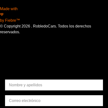
Made with
💙
by Fiebre™
© Copyright
2026
. RobledoCars. Todos los derechos
reservados.
¿Necesitas una cita en
nuestro taller?
DATOS PERSONALES