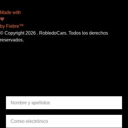
Made with
💙
by Fiebre™
© Copyright
2026
. RobledoCars. Todos los derechos
reservados.
¿Necesitas una cita en
nuestro taller?
DATOS PERSONALES